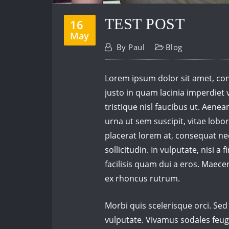
TEST POST
16
May
By
Paul
Blog
Lorem ipsum dolor sit amet, cons
justo in quam lacinia imperdiet 
tristique nisl faucibus ut. Aene
urna ut sem suscipit, vitae lobor
placerat lorem at, consequat ne
sollicitudin. In vulputate, nisi a 
facilisis quam dui a eros. Maec
ex rhoncus rutrum.
Morbi quis scelerisque orci. Se
vulputate. Vivamus sodales feugi