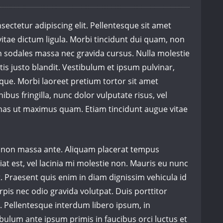
ectetur adipiscing elit. Pellentesque sit amet
vitae dictum ligula. Morbi tincidunt dui quam, non
an sodales massa nec gravida cursus. Nulla molestie
tis justo blandit. Vestibulum et ipsum pulvinar,
que. Morbi laoreet pretium tortor sit amet
finibus fringilla, nunc dolor vulputate risus, vel
enas ut maximus quam. Etiam tincidunt augue vitae
d non massa ante. Aliquam placerat tempus
at est, vel lacinia mi molestie non. Mauris eu nunc
et. Praesent quis enim in diam dignissim vehicula id
rpis nec odio gravida volutpat. Duis porttitor
. Pellentesque interdum libero ipsum, in
bulum ante ipsum primis in faucibus orci luctus et